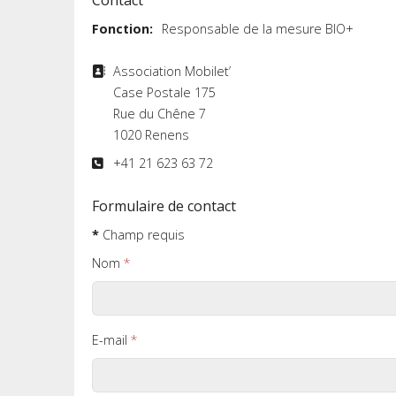
Contact
Fonction:
Responsable de la mesure BIO+
Adresse
Association Mobilet’
Case Postale 175
Rue du Chêne 7
1020 Renens
Téléphone
+41 21 623 63 72
Formulaire de contact
*
Champ requis
Nom
*
E-mail
*