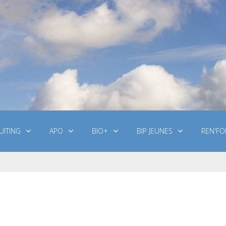
UITING
APO
BIO+
BIP JEUNES
REN'FO