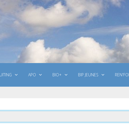
UITING
APO
BIO+
BIP JEUNES
REN'FO